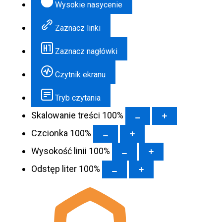
Wysokie nasycenie
Zaznacz linki
Zaznacz nagłówki
Czytnik ekranu
Tryb czytania
Skalowanie treści
100
%
Czcionka
100
%
Wysokość linii
100
%
Odstęp liter
100
%