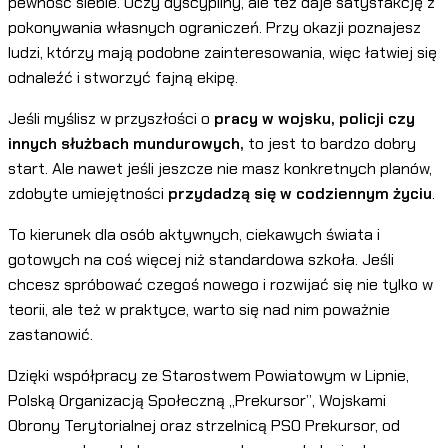
pewność siebie. Uczy dyscypliny, ale też daje satysfakcję z
pokonywania własnych ograniczeń. Przy okazji poznajesz
ludzi, którzy mają podobne zainteresowania, więc łatwiej się
odnaleźć i stworzyć fajną ekipę.
Jeśli myślisz w przyszłości o
pracy w wojsku, policji czy
innych służbach mundurowych,
to jest to bardzo dobry
start. Ale nawet jeśli jeszcze nie masz konkretnych planów,
zdobyte umiejętności
przydadzą się w codziennym życiu
.
To kierunek dla osób aktywnych, ciekawych świata i
gotowych na coś więcej niż standardowa szkoła. Jeśli
chcesz spróbować czegoś nowego i rozwijać się nie tylko w
teorii, ale też w praktyce, warto się nad nim poważnie
zastanowić.
Dzięki współpracy ze Starostwem Powiatowym w Lipnie,
Polską Organizacją Społeczną „Prekursor”, Wojskami
Obrony Terytorialnej oraz strzelnicą PSO Prekursor, od