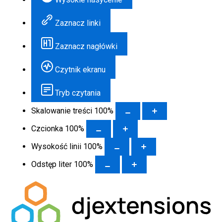
Zaznacz linki
Zaznacz nagłówki
Czytnik ekranu
Tryb czytania
Skalowanie treści
100
%
Czcionka
100
%
Wysokość linii
100
%
Odstęp liter
100
%