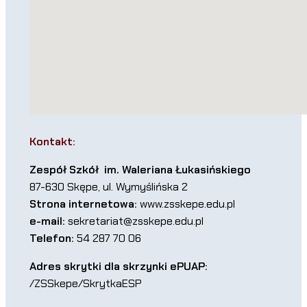
Kontakt:
Zespół Szkół im. Waleriana Łukasińskiego
87-630 Skępe, ul. Wymyślińska 2
Strona internetowa:
www.zsskepe.edu.pl
e-mail:
sekretariat@zsskepe.edu.pl
Telefon:
54 287 70 06
Adres skrytki dla skrzynki ePUAP:
/ZSSkepe/SkrytkaESP