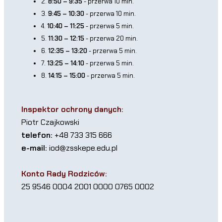
2.
8:50 – 9:35
- przerwa 10 min.
3.
9:45 – 10:30
- przerwa 10 min.
4.
10:40 – 11:25
- przerwa 5 min.
5.
11:30 – 12:15
- przerwa 20 min.
6.
12:35 – 13:20
- przerwa 5 min.
7.
13:25 – 14:10
- przerwa 5 min.
8.
14:15 – 15:00
- przerwa 5 min.
Inspektor ochrony danych:
Piotr Czajkowski
telefon:
+48 733 315 666
e-mail:
iod@zsskepe.edu.pl
Konto Rady Rodziców:
25 9546 0004 2001 0000 0765 0002