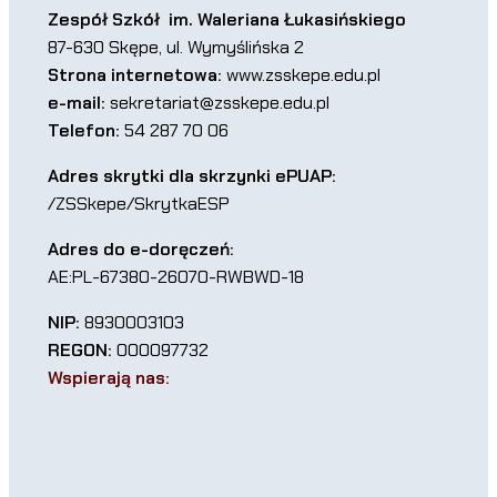
Zespół Szkół im. Waleriana Łukasińskiego
87-630 Skępe, ul. Wymyślińska 2
Strona internetowa:
www.zsskepe.edu.pl
e-mail:
sekretariat@zsskepe.edu.pl
Telefon:
54 287 70 06
Adres skrytki dla skrzynki ePUAP:
/ZSSkepe/SkrytkaESP
Adres do e-doręczeń:
AE:PL-67380-26070-RWBWD-18
NIP:
8930003103
REGON:
000097732
Wspierają nas: