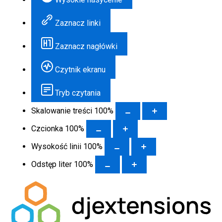
Zaznacz linki
Zaznacz nagłówki
Czytnik ekranu
Tryb czytania
Skalowanie treści
100
%
Czcionka
100
%
Wysokość linii
100
%
Odstęp liter
100
%