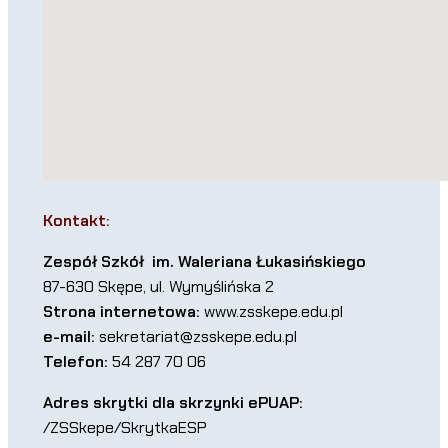
Kontakt:
Zespół Szkół im. Waleriana Łukasińskiego
87-630 Skępe, ul. Wymyślińska 2
Strona internetowa:
www.zsskepe.edu.pl
e-mail:
sekretariat@zsskepe.edu.pl
Telefon:
54 287 70 06
Adres skrytki dla skrzynki ePUAP:
/ZSSkepe/SkrytkaESP