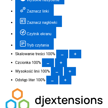
Zaznacz linki
Zaznacz nagłówki
Czytnik ekranu
Tryb czytania
Skalowanie treści
100
%
Czcionka
100
%
Wysokość linii
100
%
Odstęp liter
100
%