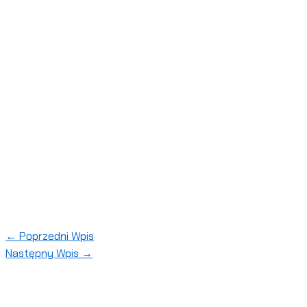
←
Poprzedni Wpis
Następny Wpis
→